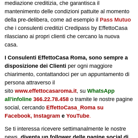
mediazione creditizia, che garantisca il
mantenimento delle condizioni pattuite al momento
della pre-delibera, come ad esempio il
Pass Mutuo
che i consulenti creditizi Credipass by EffettoCasa
rilasciano ai propri clienti che cercano la nuova
casa.
I Consulenti EffettoCasa Roma, sono sempre a
disposizione dei Clienti
per ogni maggiore
chiarimento
,
contattandoci per un appuntamento
di
persona attraverso il
sito
www.effettocasaroma.it
,
su
WhatsApp
all'infoline
366.22.78.458
o tramite le nostre
pagine
social,
cercando
EffettoCasa_Roma su
Facebook
,
Instagram
e
YouTube
.
Se ti interessa ricevere settimanalmente le nostre
news,
diventa un follower
delle pagine social di