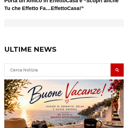
Porta un Amico in EffettoCasa e “Scopri anche
Tu che Effetto Fa…EffettoCasa!”
ULTIME NEWS